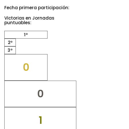
Fecha primera participación:
Victorias en Jornadas
puntuables:
1º
2º
3º
0
0
1